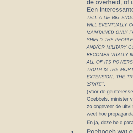
de overheid, of
Een interessante
tell a lie big en
will eventually c
maintained only f
shield the people
and/or military c
becomes vitally 
all of its powers
truth is the mort
extension, the t
State
".
(Voor de geïnteresse
Goebbels, minister 
zo ongeveer de uitv
weet hoe propaganda 
En ja, deze hele para
Poehpoeh wat e