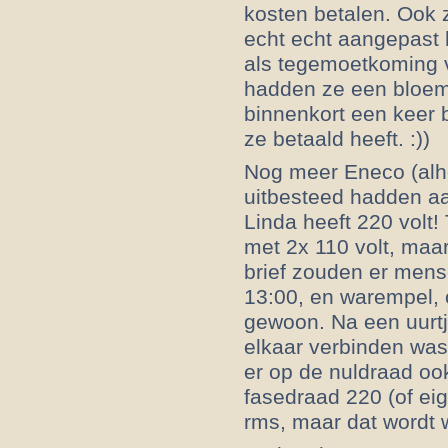
kosten betalen. Ook 
echt echt aangepast 
als tegemoetkoming v
hadden ze een bloeme
binnenkort een keer b
ze betaald heeft. :))
Nog meer Eneco (alho
uitbesteed hadden aan
Linda heeft 220 volt!
met 2x 110 volt, maa
brief zouden er men
13:00, en warempel, 
gewoon. Na een uurtj
elkaar verbinden was 
er op de nuldraad oo
fasedraad 220 (of eig
rms, maar dat wordt w