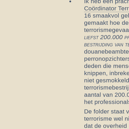
Ik heb een prac
Coördinator Terr
16 smaakvol gel
gemaakt hoe de 
terrorismegevaa
liefst 200.000 p
bestrijding van 
douanebeambten
perronopzichters
deden die mens
knippen, inbreke
niet gesmokkeld 
terrorismebestri
aantal van 200.0
het professionals
De folder staat 
terrorisme wel n
dat de overheid 