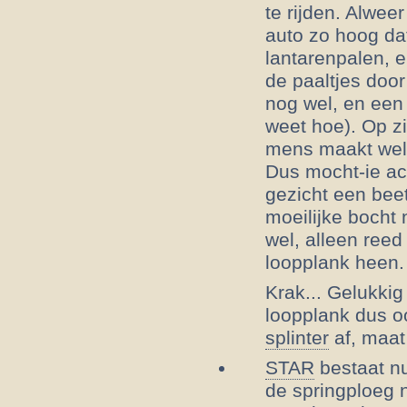
te rijden. Alwee
auto zo hoog dat
lantarenpalen, e
de paaltjes door
nog wel, en een
weet hoe). Op z
mens maakt wel 
Dus mocht-ie ach
gezicht een beet
moeilijke bocht 
wel, alleen reed 
loopplank heen.
Krak... Gelukkig
loopplank dus o
splinter
af, maat
STAR
bestaat nu 
de springploeg 