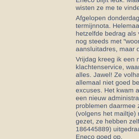
wisten ze me te vind
Afgelopen donderdag
termijnnota. Helemaa
hetzelfde bedrag als 
nog steeds met "woon
aansluitadres, maar d
Vrijdag kreeg ik een 
klachtenservice, waa
alles. Jawel! Ze volha
allemaal niet goed b
excuses. Het kwam a
een nieuw administra
problemen daarmee z
(volgens het mailtje)
gezet, ze hebben zelf
186445889) uitgedraa
Eneco goed op.