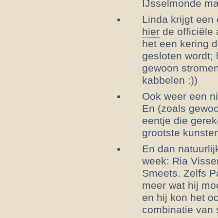
IJsselmonde ma
Linda krijgt een
hier
de officiële
het een kering d
gesloten wordt; h
gewoon stromen,
kabbelen :))
Ook weer een 
En (zoals gewoon
eentje die gere
grootste kunste
En dan natuurli
week: Ria Visse
Smeets. Zelfs P
meer wat hij moe
en hij kon het o
combinatie van 