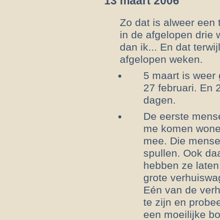
13 maart 2006
Zo dat is alweer een 
in de afgelopen dri
dan ik... En dat terwi
afgelopen weken.
5 maart is weer
27 februari. En 
dagen.
De eerste mense
me komen wonen.
mee. Die mensen
spullen. Ook daa
hebben ze laten
grote verhuiswa
Eén van de verh
te zijn en probe
een moeilijke b