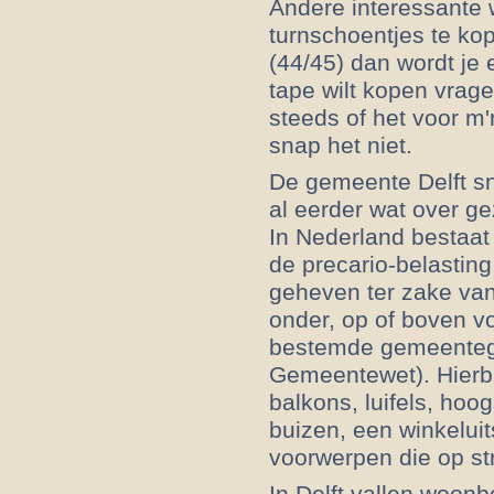
Andere interessante w
turnschoentjes te k
(44/45) dan wordt je 
tape wilt kopen vrag
steeds of het voor m'n
snap het niet.
De gemeente Delft sna
al eerder wat over gez
In Nederland bestaat 
de precario-belasting
geheven ter zake va
onder, op of boven v
bestemde gemeentegr
Gemeentewet). Hierb
balkons, luifels, ho
buizen, een winkeluits
voorwerpen die op str
In Delft vallen woonb