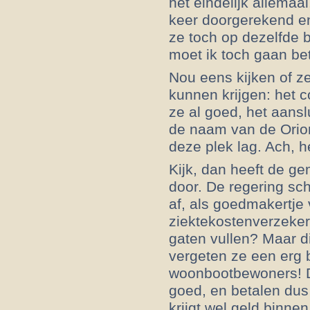
het eindelijk allemaa
keer doorgerekend e
ze toch op dezelfde b
moet ik toch gaan bet
Nou eens kijken of z
kunnen krijgen: het 
ze al goed, het aansl
de naam van de Orion
deze plek lag. Ach, he
Kijk, dan heeft de ge
door. De regering sc
af, als goedmakertje
ziektekostenverzeke
gaten vullen? Maar dit
vergeten ze een erg 
woonbootbewoners! 
goed, en betalen du
krijgt wel geld binnen