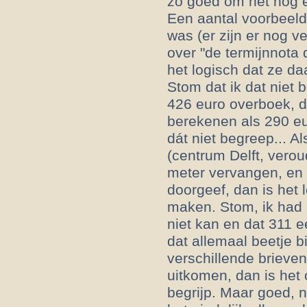
zo goed om het nóg e
Een aantal voorbeeld
was (er zijn er nog ve
over "de termijnnota 
het logisch dat ze daa
Stom dat ik dat niet 
426 euro overboek, da
berekenen als 290 eu
dát niet begreep... A
(centrum Delft, veroud
meter vervangen, en 
doorgeef, dan is het 
maken. Stom, ik had 
niet kan en dat 311 ee
dat allemaal beetje bi
verschillende brieve
uitkomen, dan is het 
begrijp. Maar goed, n