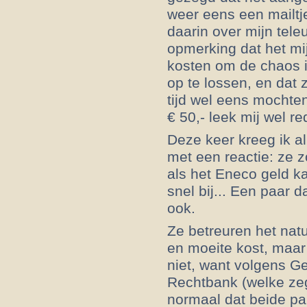
weer eens een mailtj
daarin over mijn teleu
opmerking dat het mij
kosten om de chaos i
op te lossen, en dat 
tijd wel eens mochte
€ 50,- leek mij wel red
Deze keer kreeg ik a
met een reactie: ze z
als het Eneco geld ka
snel bij... Een paar d
ook.
Ze betreuren het natuu
en moeite kost, maar
niet, want volgens G
Rechtbank (welke zegg
normaal dat beide par