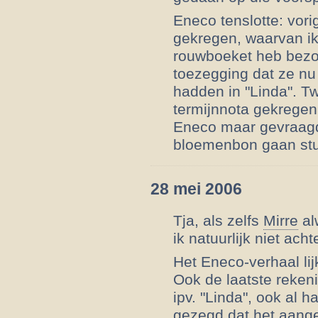
Eneco tenslotte: vo
gekregen, waarvan ik
rouwboeket heb bezor
toezegging dat ze nu
hadden in "Linda". 
termijnnota gekregen,
Eneco maar gevraagd
bloemenbon gaan stur
28 mei 2006
Tja, als zelfs
Mirre
al
ik natuurlijk niet acht
Het Eneco-verhaal lij
Ook de laatste reken
ipv. "Linda", ook al
gezegd dat het aange