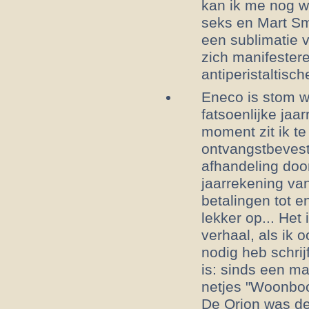
kan ik me nog we
seks en Mart Sm
een sublimatie 
zich manifester
antiperistaltisc
Eneco is stom w
fatsoenlijke jaa
moment zit ik te
ontvangstbevest
afhandeling doo
jaarrekening va
betalingen tot e
lekker op... Het
verhaal, als ik 
nodig heb schrijf
is: sinds een m
netjes "Woonboo
De Orion was de 