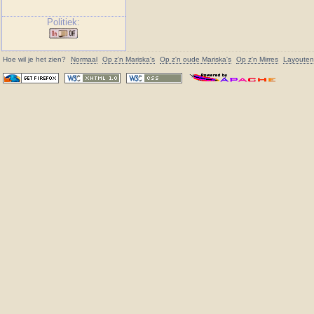
Politiek:
Hoe wil je het zien?
Normaal
Op z'n
Mariska
's
Op z'n oude
Mariska
's
Op z'n Mirres
Layouten 