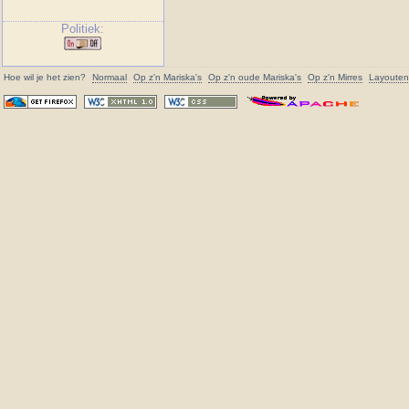
Politiek:
Hoe wil je het zien?
Normaal
Op z'n
Mariska
's
Op z'n oude
Mariska
's
Op z'n Mirres
Layouten 