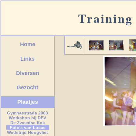
Training
Home
Links
Diversen
Gezocht
Plaatjes
Gymnaestrada 2003
Workshop bij DEV
De Zweedse Kok
Foto's van Lucas
Wedstrijd Hoogvliet