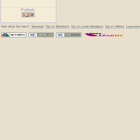
Politiek:
Hoe wil je het zien?
Normaal
Op z'n
Mariska
's
Op z'n oude
Mariska
's
Op z'n Mirres
Layouten 