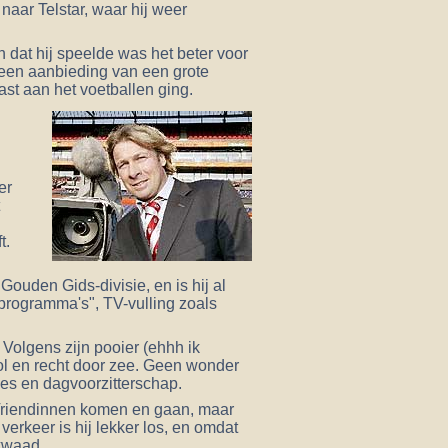
aar Telstar, waar hij weer
 dat hij speelde was het beter voor
 een aanbieding van een grote
st aan het voetballen ging.
er
t
t.
 Gouden Gids-divisie, en is hij al
programma's", TV-vulling zoals
. Volgens zijn pooier (ehhh ik
vol en recht door zee. Geen wonder
hes en dagvoorzitterschap.
k. Vriendinnen komen en gaan, maar
erkeer is hij lekker los, en omdat
kwaad.