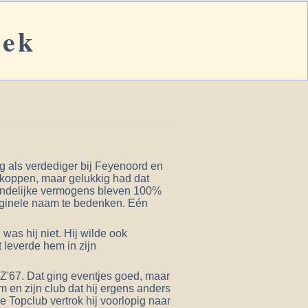
eek
ng als verdediger bij Feyenoord en
gkoppen, maar gelukkig had dat
tandelijke vermogens bleven 100%
originele naam te bedenken. Eén
as hij niet. Hij wilde ook
t leverde hem in zijn
AZ'67. Dat ging eventjes goed, maar
m en zijn club dat hij ergens anders
Topclub vertrok hij voorlopig naar