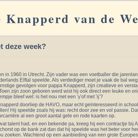
 Knapperd van de W
et deze week?
n in 1960 in Utrecht. Zijn vader was een voetballer die jarenla
derlands Elftal speelde. Als verdediger moet je vaak de bal we
rnstige gevolgen voor pappa Knapperd, zijn creatieve en vers
. Toen zijn zoon geboren werd wist hij ook direct een leuke en 
mpje bleef wel: is het nou met een 'y'of met 'ij'?
napperd doorliep de HAVO, maar echt geïnteresseerd in school w
len! Hij speelde zoals hij was: recht door zee en vol passie. Da
rcarriëre al een groot aantal gele en rode kaarten op.
wat talent had, en een bekende pa, kreeg hij een contractje bij 
chorst op de bank zat dan dat hij speelde was het beter voor he
zou zoeken. Wachtend op een aanbieding van een grote Europese 