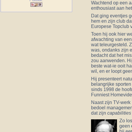
Wachtend op een aan
enthousiast aan het
Dat ging eventjes g
hem en zijn club da
Europese Topclub ve
Toen hij ook hier w
afwachting van een
wat teleurgesteld. 
was, ondanks zijn 
bedacht dat het mis
zou aanwenden. Hij 
beste wat-ie ooit h
wil, en er loopt ge
Hij presenteert nat
belangrijke sporten 
sinds 1998 de hoof
Funniest Homevideo
Naast zijn TV-werk i
bedoel management)
dat zijn
capabilities
Zo los
geen e
hij e