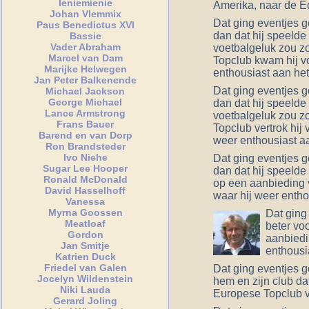
Ieniemienie
Amerika, naar de Ed
Johan Vlemmix
Dat ging eventjes g
Paus Benedictus XVI
dan dat hij speelde
Bassie
Vader Abraham
voetbalgeluk zou z
Marcel van Dam
Topclub kwam hij vo
Marijke Helwegen
enthousiast aan het
Jan Peter Balkenende
Dat ging eventjes g
Michael Jackson
George Michael
dan dat hij speelde
Lance Armstrong
voetbalgeluk zou z
Frans Bauer
Topclub vertrok hij
Barend en van Dorp
weer enthousiast aa
Ron Brandsteder
Ivo Niehe
Dat ging eventjes g
Sugar Lee Hooper
dan dat hij speelde
Ronald McDonald
op een aanbieding 
David Hasselhoff
waar hij weer entho
Vanessa
Myrna Goossen
Dat ging
Meatloaf
beter vo
Gordon
aanbiedi
Jan Smitje
enthousi
Katrien Duck
Friedel van Galen
Dat ging eventjes g
Jocelyn Wildenstein
hem en zijn club da
Niki Lauda
Europese Topclub ve
Gerard Joling