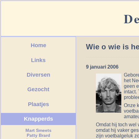
De
Home
Wie o wie is h
Links
9 januari 2006
Diversen
Gebore
het Ne
geen e
Gezocht
intact
problee
Plaatjes
Onze k
voetbal
amateu
Knapperds
Omdat hij toch wel 
omdat hij vaker ges
Mart Smeets
Patty Brard
zijn voetbalgeluk 