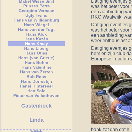
Dat ging eventjes g
Mabel Wisse Smit
Prinses Petra
was het beter voor 
Georgina Verbaan
een aanbieding van
Ugly Twins
RKC Waalwijk, waar 
Hans van Willigenburg
Dat ging eventjes g
Hans Wiegel
Hans van der Togt
was het beter voor 
Hans Klok
een aanbieding van 
Hans Kazàn
weer enthousiast aa
Hans Kraay
Dat ging eventjes g
Hans Liberg
Hans Otjes
hem en zijn club da
Hans (van Grietje)
Europese Topclub ve
Hans Böhm
Hans Valentine
Hans van Zetten
Bob Ross
Hans Dorrestijn
Hansi Hinterseer
Han Solo
Pieter van Vollenhoven
Gastenboek
Linda
bank zat dan dat hi
Politiek: