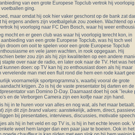
bieding van een grote Europese Topclub vertrok hij voorlopig n
 voetballen ging.
oed, maar omdat hij ook hier vaker geschorst op de bank zat dan
t hij ergens anders zijn voetbalgeluk zou zoeken. Wachtend op
rtrok hij voorlopig naar FC Den Bosch, waar hij weer enthousia
eg mocht en er geen club was waar hij voorlopig terecht kon, in
 aanbieding van een grote Europese Topclub, was hij toch wel
Zijn droom om ooit te spelen voor een grote Europese Topclub
enthousiasme en vele jaren wachten, in rook opgegaan. Hij
schien beter zou zijn als hij zijn kwaliteiten op een andere mani
stapte over naar de radio, en later ook naar de TV. Het was he
ad kunnen doen: op TV kan hij zo enthousiast doen als hij maar
en vervelende man met een fluit rond die hem een rode kaart geef
uurlijk voornamelijk sportprogramma's, waarbij vooral de grote
aandacht krijgen. Zo is hij de vaste presentator bij darten en de
dpresentator van Domino D-Day. Daarnaast doet hij ook "leuke 
's en de Verborgen Camera zijn een kolfje naar zijn hand.
s hij in te huren voor van alles en nog wat, als het maar betaalt
 zijn dit zijn
brand values
: aanstekelijk, adrem, direct, passie
liggen bij presentaties, interviews, discussies, motivatie speec
jes als hij in het veld en op TV is, is hij in het echte leven oo
nkele weet hem langer dan een paar jaar te boeien. Ook in het v
en goede chauffeur is kan
rijden met een slok op
bij hem weinig 