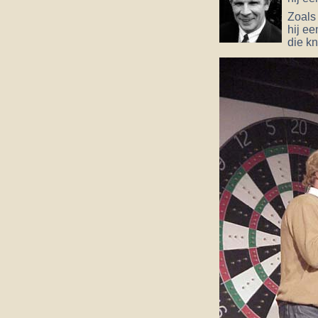
Zoals 
hij ee
die k