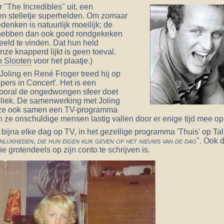
 "The Incredibles" uit, een
en stelletje superhelden. Om zomaar
denken is natuurlijk moeilijk; de
hebben dan ook goed rondgekeken
eld te vinden. Dat hun held
onze knapperd lijkt is geen toeval.
 Slooten
voor het plaatje.)
oling en René Froger treed hij op
ers in Concert'. Het is een
ooral de ongedwongen sfeer doet
bliek. De samenwerking met Joling
t ze ook samen een TV-programma
ze onschuldige mensen lastig vallen door er enige tijd mee op 
 bijna elke dag op TV, in het gezellige programma 'Thuis' op Talp
lijkheden, die hun eigen kijk geven op het nieuws van de dag
". Ook 
e grotendeels op zijn conto te schrijven is.