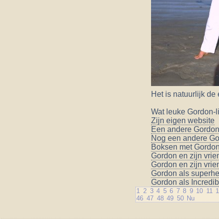
Het is natuurlijk d
Wat leuke Gordon-l
Zijn eigen website
Een andere Gordo
Nog een andere G
Boksen met Gordon 
Gordon en zijn vrien
Gordon en zijn vrie
Gordon als superhe
Gordon als Incredi
1
2
3
4
5
6
7
8
9
10
11
46
47
48
49
50
Nu