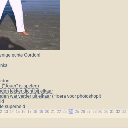
e enige echte Gordon!
inks:
n
ordon
("Jouer" is spelen)
den lekker dicht bij elkaar
nden wat verder uit elkaar
(Hoera voor photoshop!)
ld
ble superheld
12
13
14
15
16
17
18
19
20
21
22
23
24
25
26
27
28
29
30
31
32
33