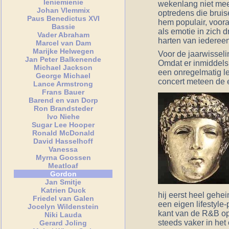
Ieniemienie
wekenlang niet meer 
Johan Vlemmix
optredens die bruis
Paus Benedictus XVI
hem populair, voora
Bassie
als emotie in zich d
Vader Abraham
harten van iedereen
Marcel van Dam
Marijke Helwegen
Voor de jaarwisseli
Jan Peter Balkenende
Omdat er inmiddels 
Michael Jackson
een onregelmatig lev
George Michael
concert meteen de 
Lance Armstrong
Frans Bauer
Barend en van Dorp
Ron Brandsteder
Ivo Niehe
Sugar Lee Hooper
Ronald McDonald
David Hasselhoff
Vanessa
Myrna Goossen
Meatloaf
Gordon
Jan Smitje
Katrien Duck
hij eerst heel gehe
Friedel van Galen
een eigen lifestyle
Jocelyn Wildenstein
kant van de R&B op,
Niki Lauda
steeds vaker in het
Gerard Joling