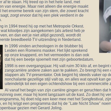
af te staan. Hij treed op in het hele land, met
en van energie. Maar niet alleen die energie maakt
l het enorme bereik van zijn stem, die zowel kracht
raagt, zorgt ervoor dat hij een plek verdient in de
.
ng in 1994 treed hij op met het Metropole Orkest.
wat kilootjes zijn aangekomen (als artiest heb je
en, en dan eet je niet altijd gezond), wordt dit
eerste breedbeeld-TV-uitzending in Nederland.
In 1996 vinden archeologen in de blubber bij
Leiden een Romeins masker. Het lijkt sprekend
op onze knapperd, en het vermoeden is dan ook
dat hij een beetje sjoemelt met zijn geboortedatum.
1998 is een overgangsjaar. Hij valt ruim 30 kilo af, en begint 
zangcarriëre andere zaken aan te pakken. Zo brengt hij een di
stappen als TV-presentator. Ook begint hij steeds vaker op de
nonchalante gezellige stijl valt op, en alles wat opvalt kan ge
uiteindelijk tot een eigen ochtendshow bij een commerciële 
Al vanaf het begin van zijn carriëre gingen er geruchten dat
imzinnig over, maar hij komt langzaam uit de kast. Zo doet hij ve
-programma, hij doet nóg een keer mee met het Songfestival, zijn
 en hij krijgt een programma dat hij de "Late Nicht Show" noemt
 openbaar gezien met Gerard Joling.