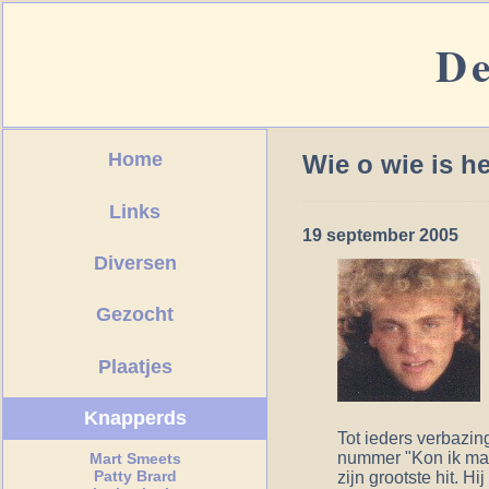
De
Home
Wie o wie is h
Links
19 september 2005
Diversen
Gezocht
Plaatjes
Knapperds
Tot ieders verbazing
nummer "Kon ik maar
Mart Smeets
Patty Brard
zijn grootste hit. H