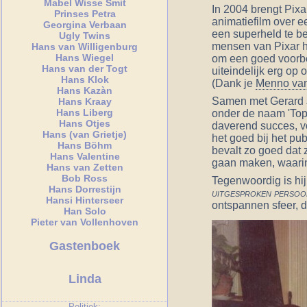
Mabel Wisse Smit
In 2004 brengt Pixar
Prinses Petra
animatiefilm over e
Georgina Verbaan
een superheld te be
Ugly Twins
mensen van Pixar 
Hans van Willigenburg
Hans Wiegel
om een goed voorbe
Hans van der Togt
uiteindelijk erg op 
Hans Klok
(Dank je
Menno van
Hans Kazàn
Samen met Gerard J
Hans Kraay
Hans Liberg
onder de naam 'Topp
Hans Otjes
daverend succes, v
Hans (van Grietje)
het goed bij het pu
Hans Böhm
bevalt zo goed da
Hans Valentine
gaan maken, waarin 
Hans van Zetten
Bob Ross
Tegenwoordig is hij
Hans Dorrestijn
uitgesproken persoon
Hansi Hinterseer
ontspannen sfeer, di
Han Solo
Pieter van Vollenhoven
Gastenboek
Linda
Politiek: