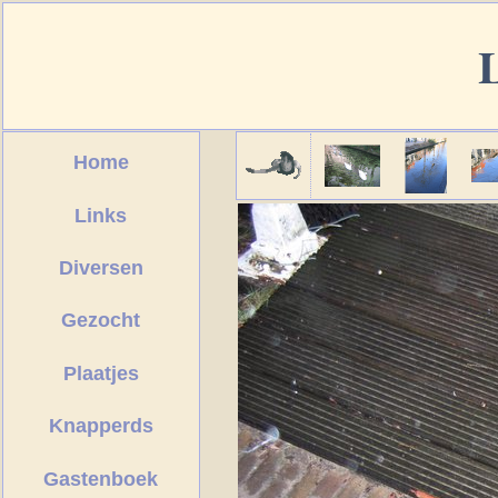
Home
Links
Diversen
Gezocht
Plaatjes
Knapperds
Gastenboek