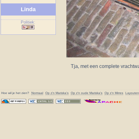
Linda
Politiek:
Tja, met een complete vrachtwag
Hoe wil je het zien?
Normaal
Op z'n
Mariska
's
Op z'n oude
Mariska
's
Op z'n Mirres
Layouten 